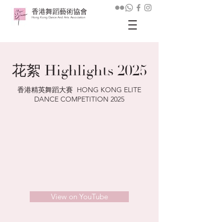
香港舞蹈藝術協會
Hong Kong Dance And Arts Association
花絮 Highlights 2025
香港精英舞蹈大賽 HONG KONG ELITE
DANCE COMPETITION 2025
View on YouTube